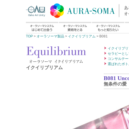
TOP
>
オーラソーマ製品
>
イクイリブリアム
> B081
イクイリブリ
セラピーとし
コンサルテー
選ばれたボト
イクイリブリアム
B081 Unco
無条件の愛