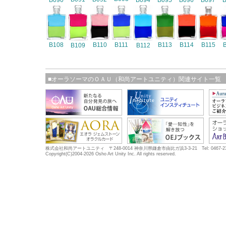
B090
B094
B095
B096
B097
B108
B110
B111
B113
B114
B115
B109
B112
■オーラソーマのＯＡＵ（和尚アートユニティ）関連サイト一覧
株式会社和尚アートユニティ 〒248-0014 神奈川県鎌倉市由比ガ浜3-3-21 Tel: 0467-23-5683
Copyright(C)2004-2026 Osho Art Unity Inc. All rights reserved.