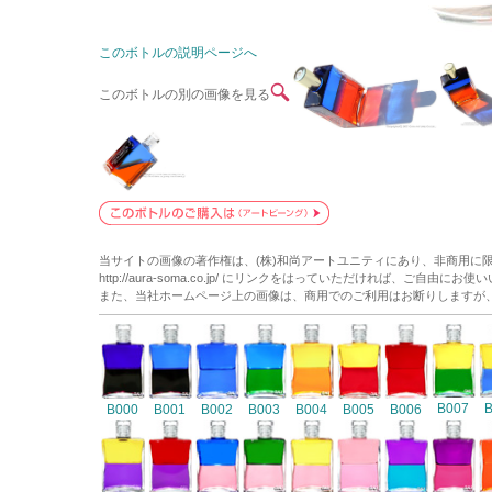
このボトルの説明ページへ
このボトルの別の画像を見る
当サイトの画像の著作権は、(株)和尚アートユニティにあり、非商用に
http://aura-soma.co.jp/ にリンクをはっていただければ、ご自由にお
また、当社ホームページ上の画像は、商用でのご利用はお断りしますが
B007
B000
B001
B002
B003
B004
B005
B006