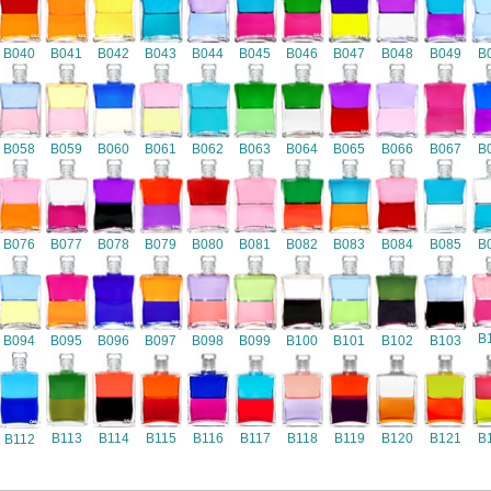
B040
B041
B042
B043
B044
B045
B046
B047
B048
B049
B
B058
B059
B060
B061
B062
B063
B064
B065
B066
B067
B
B076
B077
B078
B079
B080
B081
B082
B083
B084
B085
B
B
B094
B095
B096
B097
B098
B099
B100
B101
B102
B103
B116
B113
B114
B115
B117
B118
B119
B120
B121
B
B112