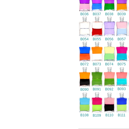
B036
B037
B038
B039
B054
B055
B056
B057
B072
B073
B074
B075
B093
B091
B092
B090
B108
B110
B111
B109