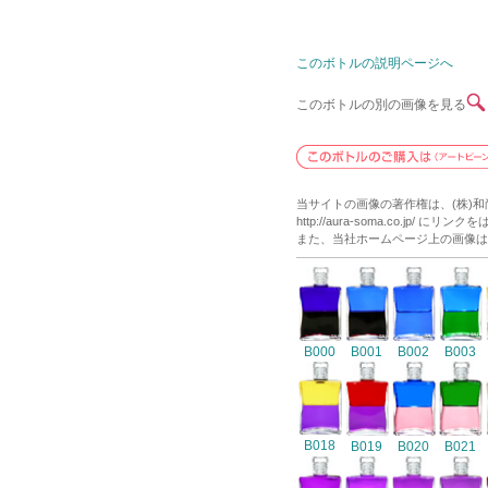
このボトルの説明ページへ
このボトルの別の画像を見る
当サイトの画像の著作権は、(株)
http://aura-soma.co.j
また、当社ホームページ上の画像は
B000
B001
B002
B003
B018
B019
B020
B021