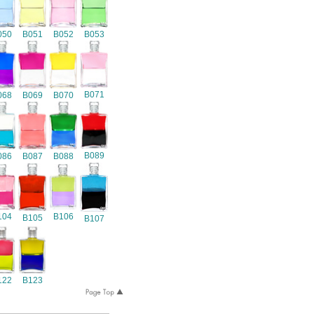
050
B051
B052
B053
B071
068
B069
B070
B089
086
B087
B088
104
B106
B105
B107
122
B123