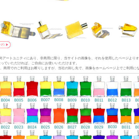
和尚アートユニティにあり、非商用に限り、当サイトの画像を、それを使用したページより
p/ にリンクをはっていただければ、ご自由にお使いいただけます。
、商用でのご利用はお断りしますが、当社の卸し先で、画像をホームページ上でご利用に
B007
B008
B004
B005
B006
B009
B010
B011
B012
B013
B
B030
B022
B023
B024
B025
B026
B027
B028
B029
B031
B