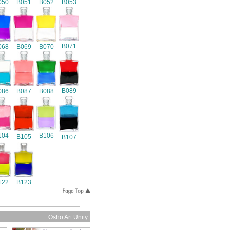
050
B051
B052
B053
B071
068
B069
B070
B089
086
B087
B088
104
B106
B105
B107
122
B123
Osho Art Unity