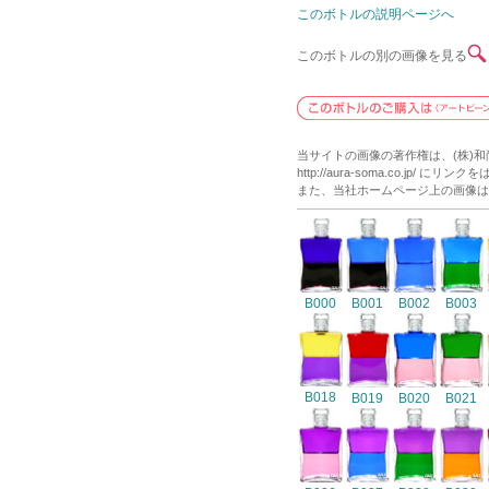
このボトルの説明ページへ
このボトルの別の画像を見る
当サイトの画像の著作権は、(株)
http://aura-soma.co.j
また、当社ホームページ上の画像は
B000
B001
B002
B003
B018
B019
B020
B021