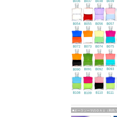
B036
B037
B038
B039
B054
B055
B056
B057
B072
B073
B074
B075
B093
B091
B092
B090
B108
B110
B111
B109
■オーラソーマのＯＡＵ（和尚