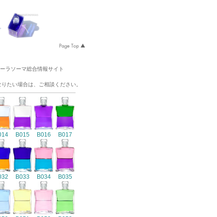
オーラソーマ総合情報サイト
なりたい場合は、ご相談ください。
014
B015
B016
B017
032
B033
B034
B035