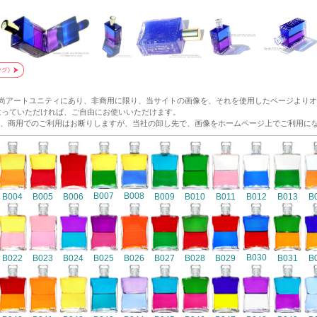
和尚アートユニティにあり、非商用に限り、当サイトの画像を、それを使用したページより
p/ にリンクをはっていただければ、ご自由にお使いいただけます。
、商用でのご利用はお断りしますが、当社の卸し先で、画像をホームページ上でご利用に
B007
B008
B004
B005
B006
B009
B010
B011
B012
B013
B
B030
B022
B023
B024
B025
B026
B027
B028
B029
B031
B