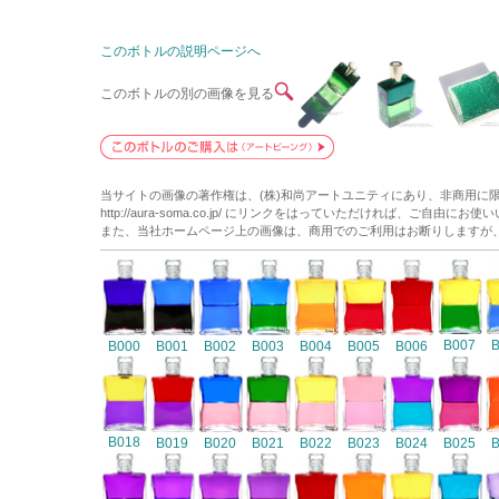
このボトルの説明ページへ
このボトルの別の画像を見る
当サイトの画像の著作権は、(株)和尚アートユニティにあり、非商用に
http://aura-soma.co.jp/ にリンクをはっていただければ、ご自由にお
また、当社ホームページ上の画像は、商用でのご利用はお断りしますが
B007
B000
B001
B002
B003
B004
B005
B006
B018
B019
B020
B021
B022
B023
B024
B025