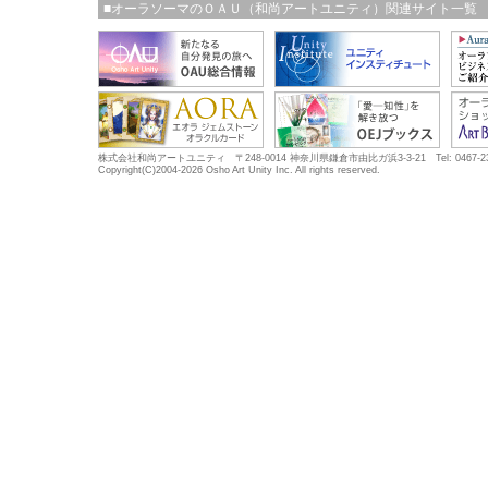
■オーラソーマのＯＡＵ（和尚アートユニティ）関連サイト一覧
株式会社和尚アートユニティ 〒248-0014 神奈川県鎌倉市由比ガ浜3-3-21 Tel: 0467-23-5683
Copyright(C)2004-2026 Osho Art Unity Inc. All rights reserved.