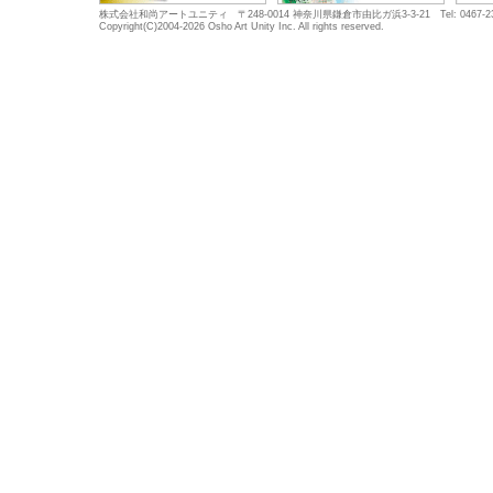
株式会社和尚アートユニティ 〒248-0014 神奈川県鎌倉市由比ガ浜3-3-21 Tel: 0467-23-5683
Copyright(C)2004-2026 Osho Art Unity Inc. All rights reserved.