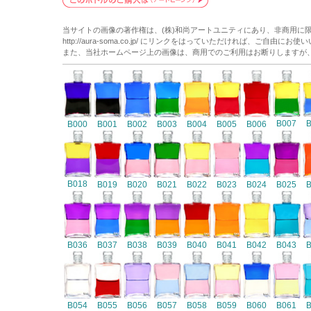
当サイトの画像の著作権は、(株)和尚アートユニティにあり、非商用に
http://aura-soma.co.jp/ にリンクをはっていただければ、ご自由にお
また、当社ホームページ上の画像は、商用でのご利用はお断りしますが
B007
B000
B001
B002
B003
B004
B005
B006
B018
B019
B020
B021
B022
B023
B024
B025
B036
B037
B038
B039
B040
B041
B042
B043
B054
B055
B056
B057
B058
B059
B060
B061