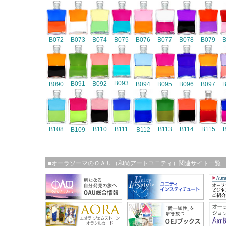
B072
B073
B074
B075
B076
B077
B078
B079
B093
B091
B092
B090
B094
B095
B096
B097
B108
B110
B111
B113
B114
B115
B109
B112
■オーラソーマのＯＡＵ（和尚アートユニティ）関連サイト一覧