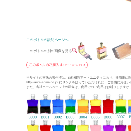
このボトルの説明ページへ
このボトルの別の画像を見る
当サイトの画像の著作権は、(株)和尚アートユニティにあり、非商用に
http://aura-soma.co.jp/ にリンクをはっていただければ、ご自由にお
また、当社ホームページ上の画像は、商用でのご利用はお断りしますが
B007
B000
B001
B002
B003
B004
B005
B006