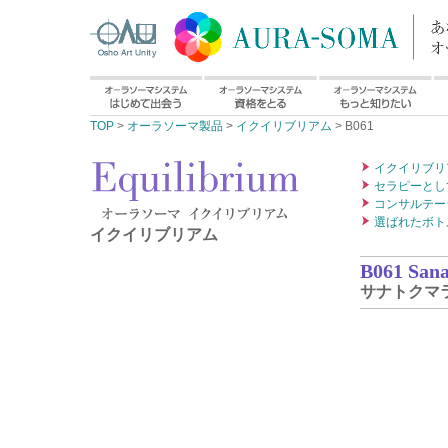
TOP
>
オーラソーマ製品
>
イクイリブリアム
> B061
イクイリブリ
セラピーとし
コンサルテー
選ばれたボト
イクイリブリアム
B061 San
サナトクマラ