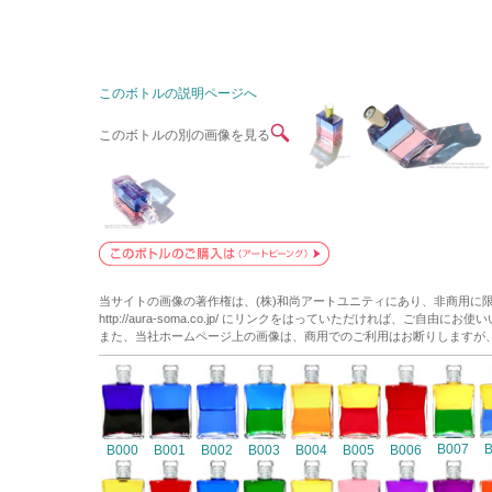
このボトルの説明ページへ
このボトルの別の画像を見る
当サイトの画像の著作権は、(株)和尚アートユニティにあり、非商用に
http://aura-soma.co.jp/ にリンクをはっていただければ、ご自由にお
また、当社ホームページ上の画像は、商用でのご利用はお断りしますが
B007
B000
B001
B002
B003
B004
B005
B006