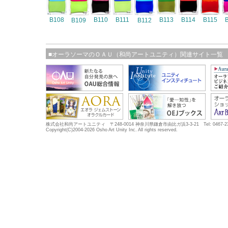
B108
B110
B111
B113
B114
B115
B109
B112
■オーラソーマのＯＡＵ（和尚アートユニティ）関連サイト一覧
株式会社和尚アートユニティ 〒248-0014 神奈川県鎌倉市由比ガ浜3-3-21 Tel: 0467-23-5683
Copyright(C)2004-2026 Osho Art Unity Inc. All rights reserved.