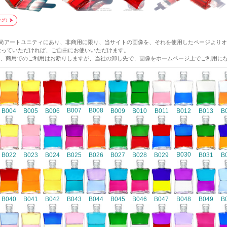
和尚アートユニティにあり、非商用に限り、当サイトの画像を、それを使用したページより
p/ にリンクをはっていただければ、ご自由にお使いいただけます。
、商用でのご利用はお断りしますが、当社の卸し先で、画像をホームページ上でご利用に
B007
B008
B004
B005
B006
B009
B010
B011
B012
B013
B
B030
B022
B023
B024
B025
B026
B027
B028
B029
B031
B
B040
B041
B042
B043
B044
B045
B046
B047
B048
B049
B