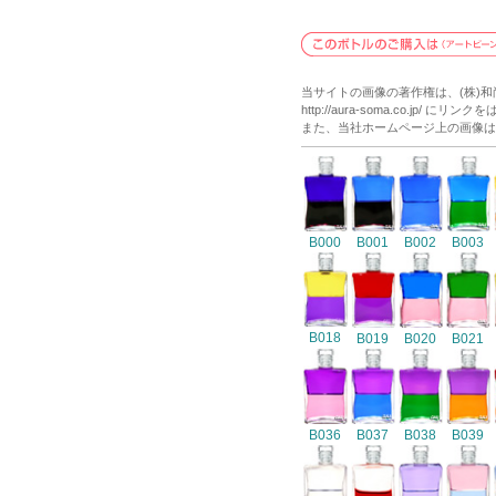
当サイトの画像の著作権は、(株)
http://aura-soma.co.j
また、当社ホームページ上の画像は
B000
B001
B002
B003
B018
B019
B020
B021
B036
B037
B038
B039