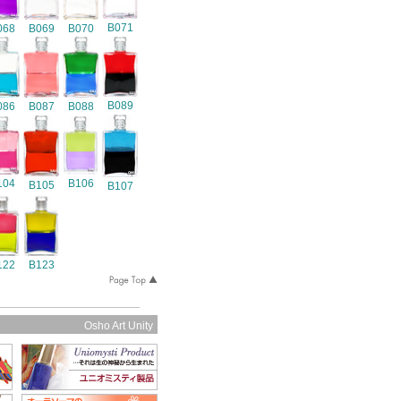
B071
068
B069
B070
B089
086
B087
B088
104
B106
B105
B107
122
B123
Osho Art Unity