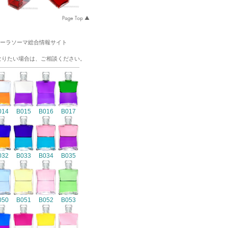
オーラソーマ総合情報サイト
なりたい場合は、ご相談ください。
014
B015
B016
B017
032
B033
B034
B035
050
B051
B052
B053