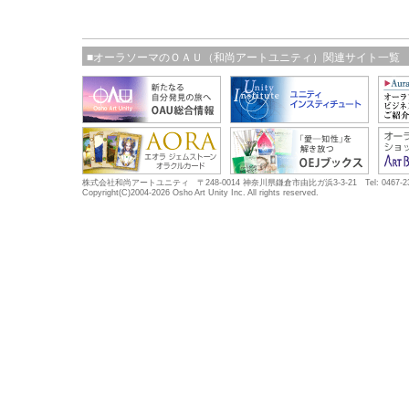
■オーラソーマのＯＡＵ（和尚アートユニティ）関連サイト一覧
株式会社和尚アートユニティ 〒248-0014 神奈川県鎌倉市由比ガ浜3-3-21 Tel: 0467-23-5683
Copyright(C)2004-2026 Osho Art Unity Inc. All rights reserved.