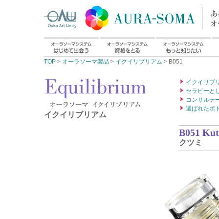
TOP
>
オーラソーマ製品
>
イクイリブリアム
> B051
イクイリブ
セラピーと
コンサルテ
選ばれたボ
イクイリブリアム
B051 Ku
クツミ