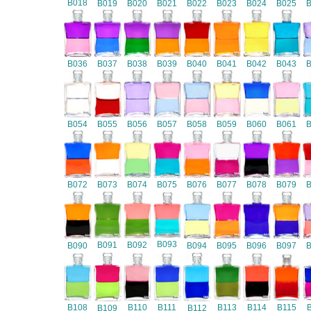
B018
B019
B020
B021
B022
B023
B024
B025
B036
B037
B038
B039
B040
B041
B042
B043
B054
B055
B056
B057
B058
B059
B060
B061
B072
B073
B074
B075
B076
B077
B078
B079
B093
B091
B092
B090
B094
B095
B096
B097
B108
B110
B111
B113
B114
B115
B109
B112