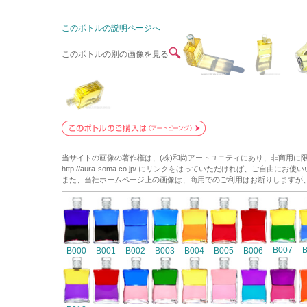
このボトルの説明ページへ
このボトルの別の画像を見る
当サイトの画像の著作権は、(株)和尚アートユニティにあり、非商用に
http://aura-soma.co.jp/ にリンクをはっていただければ、ご自由にお
また、当社ホームページ上の画像は、商用でのご利用はお断りしますが
B007
B000
B001
B002
B003
B004
B005
B006