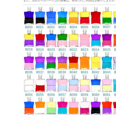
また、当社ホームページ上の画像は、商用でのご利用はお断りしますが
B007
B000
B001
B002
B003
B004
B005
B006
B018
B019
B020
B021
B022
B023
B024
B025
B036
B037
B038
B039
B040
B041
B042
B043
B054
B055
B056
B057
B058
B059
B060
B061