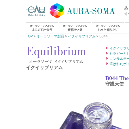
TOP
>
オーラソーマ製品
>
イクイリブリアム
> B044
イクイリブ
セラピーと
コンサルテ
選ばれたボ
イクイリブリアム
B044 The
守護天使