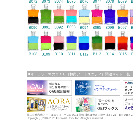
B072
B073
B074
B075
B076
B077
B078
B079
B093
B091
B092
B090
B094
B095
B096
B097
B108
B110
B111
B113
B114
B115
B109
B112
■オーラソーマのＯＡＵ（和尚アートユニティ）関連サイト一覧
株式会社和尚アートユニティ 〒248-0014 神奈川県鎌倉市由比ガ浜3-3-21 Tel: 0467-23-5683
Copyright(C)2004-2026 Osho Art Unity Inc. All rights reserved.