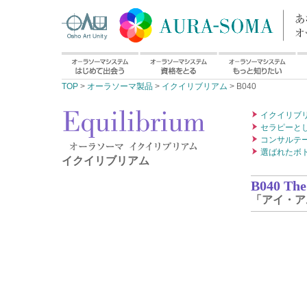
TOP
>
オーラソーマ製品
>
イクイリブリアム
> B040
イクイリブ
セラピーと
コンサルテ
選ばれたボ
イクイリブリアム
B040 The
「アイ・ア