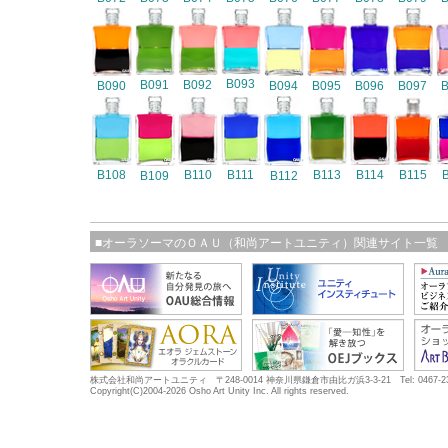
B093
B091
B092
B090
B094
B095
B096
B097
B108
B110
B111
B113
B114
B115
B109
B112
■オーラソーマのＯＡＵ（和尚アートユニティ）関連サイト一覧
株式会社和尚アートユニティ 〒248-0014 神奈川県鎌倉市由比ガ浜3-3-21 Tel: 0467-23-5683
Copyright(C)2004-2026 Osho Art Unity Inc. All rights reserved.