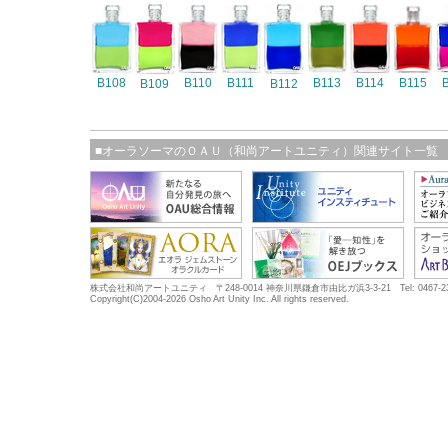
B108
B110
B111
B113
B114
B115
B109
B112
■オーラソーマのＯＡＵ（和尚アートユニティ）関連サイト一覧
株式会社和尚アートユニティ 〒248-0014 神奈川県鎌倉市由比ガ浜3-3-21 Tel: 0467-23-5683
Copyright(C)2004-2026 Osho Art Unity Inc. All rights reserved.