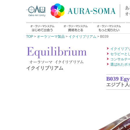
TOP
>
オーラソーマ製品
>
イクイリブリアム
> B039
イクイリブ
セラピーと
コンサルテ
選ばれたボ
イクイリブリアム
B039 Egyp
エジプト人の