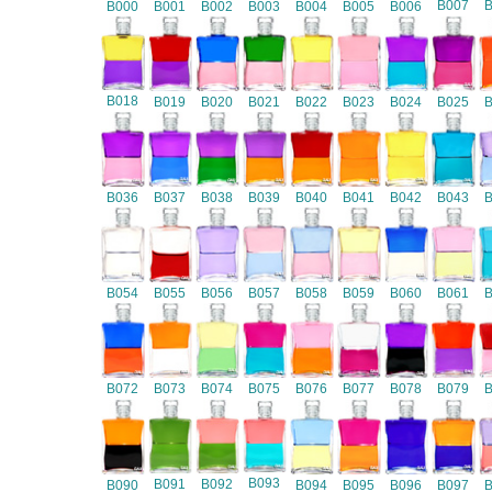
B007
B000
B001
B002
B003
B004
B005
B006
B018
B019
B020
B021
B022
B023
B024
B025
B036
B037
B038
B039
B040
B041
B042
B043
B054
B055
B056
B057
B058
B059
B060
B061
B072
B073
B074
B075
B076
B077
B078
B079
B093
B091
B092
B090
B094
B095
B096
B097