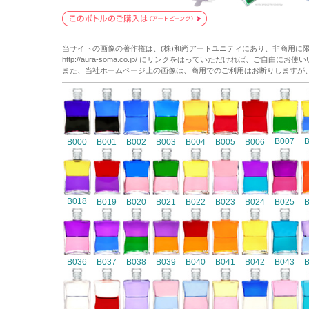
当サイトの画像の著作権は、(株)和尚アートユニティにあり、非商用に
http://aura-soma.co.jp/ にリンクをはっていただければ、ご自由にお
また、当社ホームページ上の画像は、商用でのご利用はお断りしますが
B007
B000
B001
B002
B003
B004
B005
B006
B018
B019
B020
B021
B022
B023
B024
B025
B036
B037
B038
B039
B040
B041
B042
B043