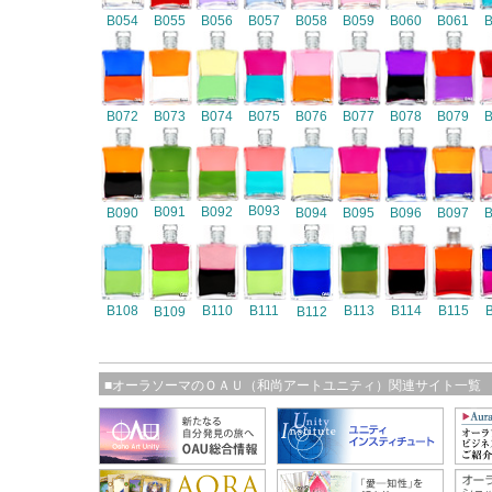
B054
B055
B056
B057
B058
B059
B060
B061
B072
B073
B074
B075
B076
B077
B078
B079
B093
B091
B092
B090
B094
B095
B096
B097
B108
B110
B111
B113
B114
B115
B109
B112
■オーラソーマのＯＡＵ（和尚アートユニティ）関連サイト一覧