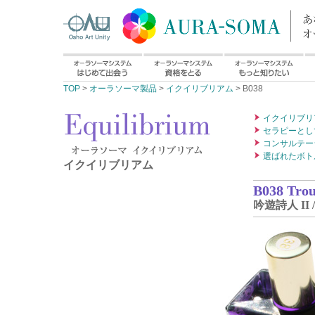
TOP
>
オーラソーマ製品
>
イクイリブリアム
> B038
イクイリブリ
セラピーとし
コンサルテー
選ばれたボト
イクイリブリアム
B038 Trou
吟遊詩人 II 