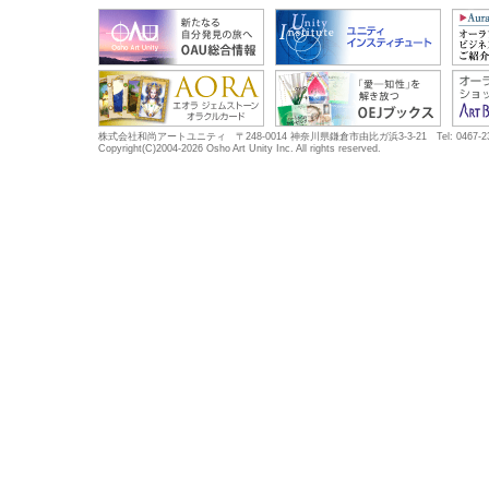
株式会社和尚アートユニティ 〒248-0014 神奈川県鎌倉市由比ガ浜3-3-21 Tel: 0467-23-5683
Copyright(C)2004-2026 Osho Art Unity Inc. All rights reserved.