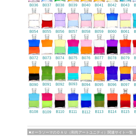
B036
B037
B038
B039
B040
B041
B042
B043
B054
B055
B056
B057
B058
B059
B060
B061
B072
B073
B074
B075
B076
B077
B078
B079
B093
B091
B092
B090
B094
B095
B096
B097
B108
B110
B111
B113
B114
B115
B109
B112
■オーラソーマのＯＡＵ（和尚アートユニティ）関連サイト一覧