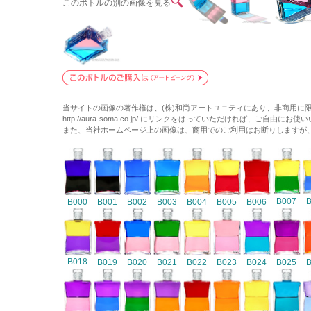
このボトルの別の画像を見る
当サイトの画像の著作権は、(株)和尚アートユニティにあり、非商用に
http://aura-soma.co.jp/ にリンクをはっていただければ、ご自由にお
また、当社ホームページ上の画像は、商用でのご利用はお断りしますが
B007
B000
B001
B002
B003
B004
B005
B006
B018
B019
B020
B021
B022
B023
B024
B025