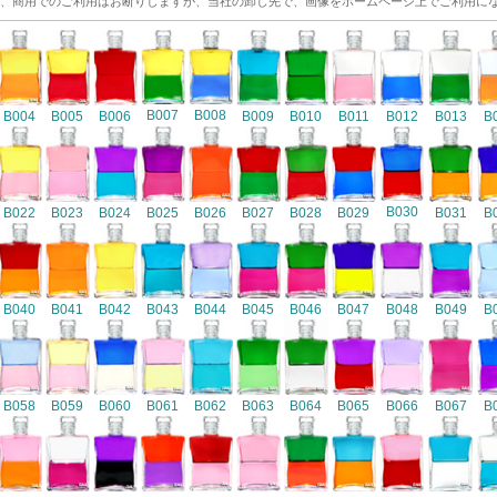
、商用でのご利用はお断りしますが、当社の卸し先で、画像をホームページ上でご利用に
B007
B008
B004
B005
B006
B009
B010
B011
B012
B013
B
B030
B022
B023
B024
B025
B026
B027
B028
B029
B031
B
B040
B041
B042
B043
B044
B045
B046
B047
B048
B049
B
B058
B059
B060
B061
B062
B063
B064
B065
B066
B067
B