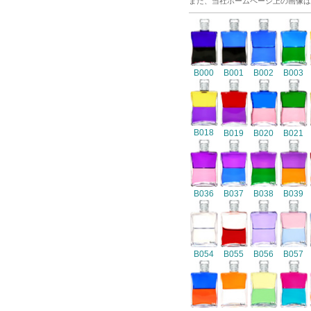
また、当社ホームページ上の画像は
B000
B001
B002
B003
B018
B019
B020
B021
B036
B037
B038
B039
B054
B055
B056
B057