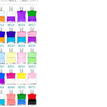
なりたい場合は、ご相談ください。
014
B015
B016
B017
032
B033
B034
B035
050
B051
B052
B053
B071
068
B069
B070