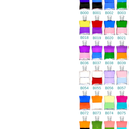
B000
B001
B002
B003
B018
B019
B020
B021
B036
B037
B038
B039
B054
B055
B056
B057
B072
B073
B074
B075