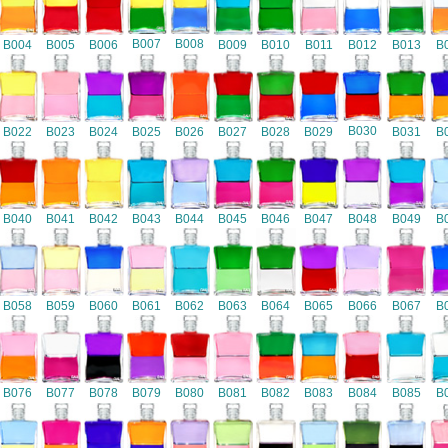
B007
B008
B004
B005
B006
B009
B010
B011
B012
B013
B
B030
B022
B023
B024
B025
B026
B027
B028
B029
B031
B
B040
B041
B042
B043
B044
B045
B046
B047
B048
B049
B
B058
B059
B060
B061
B062
B063
B064
B065
B066
B067
B
B076
B077
B078
B079
B080
B081
B082
B083
B084
B085
B