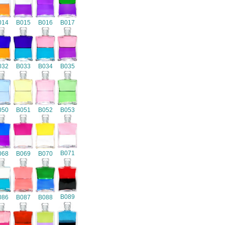
014
B015
B016
B017
032
B033
B034
B035
050
B051
B052
B053
B071
068
B069
B070
B089
086
B087
B088