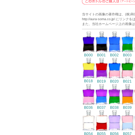
当サイトの画像の著作権は、(株)
http://aura-soma.co.j
また、当社ホームページ上の画像は
B000
B001
B002
B003
B018
B019
B020
B021
B036
B037
B038
B039
B054
B055
B056
B057