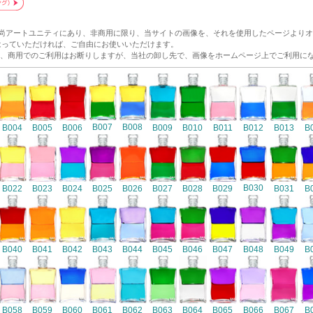
和尚アートユニティにあり、非商用に限り、当サイトの画像を、それを使用したページより
p/ にリンクをはっていただければ、ご自由にお使いいただけます。
、商用でのご利用はお断りしますが、当社の卸し先で、画像をホームページ上でご利用に
B007
B008
B004
B005
B006
B009
B010
B011
B012
B013
B
B030
B022
B023
B024
B025
B026
B027
B028
B029
B031
B
B040
B041
B042
B043
B044
B045
B046
B047
B048
B049
B
B058
B059
B060
B061
B062
B063
B064
B065
B066
B067
B