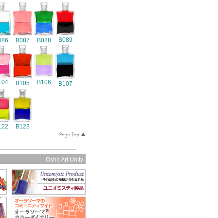
B089
086
B087
B088
104
B106
B105
B107
122
B123
Osho Art Unity