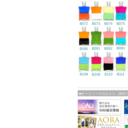
B072
B073
B074
B075
B093
B091
B092
B090
B108
B110
B111
B109
■オーラソーマのＯＡＵ（和尚