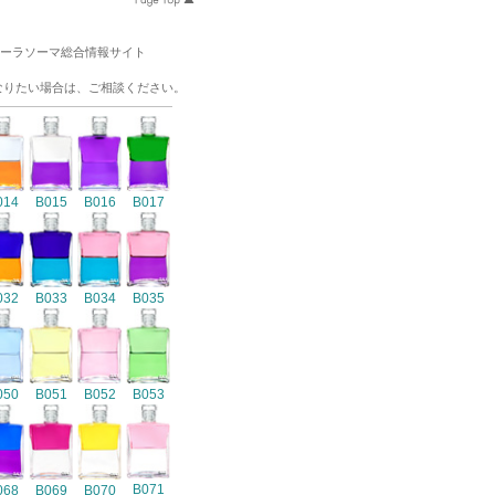
オーラソーマ総合情報サイト
なりたい場合は、ご相談ください。
014
B015
B016
B017
032
B033
B034
B035
050
B051
B052
B053
B071
068
B069
B070