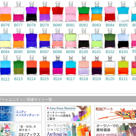
B076
B077
B078
B079
B080
B081
B082
B083
B084
B085
B
B
B094
B095
B096
B097
B098
B099
B100
B101
B102
B103
B116
B113
B114
B115
B117
B118
B119
B120
B121
B
B112
アートユニティ）関連サイト一覧