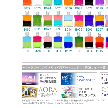
B072
B073
B074
B075
B076
B077
B078
B079
B093
B091
B092
B090
B094
B095
B096
B097
B108
B110
B111
B113
B114
B115
B109
B112
■オーラソーマのＯＡＵ（和尚アートユニティ）関連サイト一覧
株式会社和尚アートユニティ 〒248-0014 神奈川県鎌倉市由比ガ浜3-3-21 Tel: 0467-23-5683
Copyright(C)2004-2026 Osho Art Unity Inc. All rights reserved.