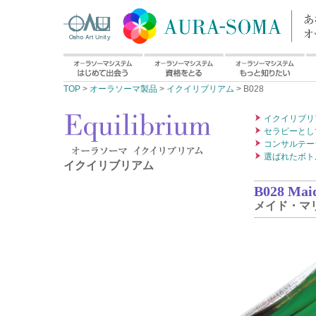
TOP
>
オーラソーマ製品
>
イクイリブリアム
> B028
イクイリブリ
セラピーとし
コンサルテー
選ばれたボト
イクイリブリアム
B028 Mai
メイド・マ