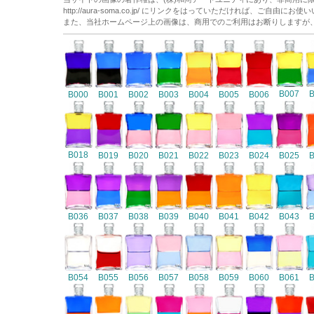
http://aura-soma.co.jp/ にリンクをはっていただければ、ご自由にお
また、当社ホームページ上の画像は、商用でのご利用はお断りしますが
B007
B000
B001
B002
B003
B004
B005
B006
B018
B019
B020
B021
B022
B023
B024
B025
B036
B037
B038
B039
B040
B041
B042
B043
B054
B055
B056
B057
B058
B059
B060
B061