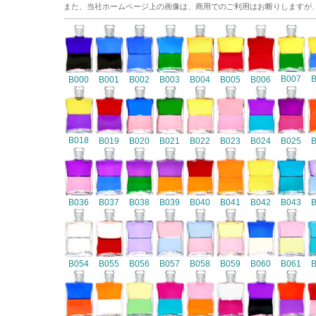
また、当社ホームページ上の画像は、商用でのご利用はお断りしますが
B007
B000
B001
B002
B003
B004
B005
B006
B018
B019
B020
B021
B022
B023
B024
B025
B036
B037
B038
B039
B040
B041
B042
B043
B054
B055
B056
B057
B058
B059
B060
B061