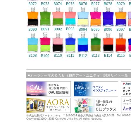
B072
B073
B074
B075
B076
B077
B078
B079
B093
B091
B092
B090
B094
B095
B096
B097
B108
B110
B111
B113
B114
B115
B109
B112
■オーラソーマのＯＡＵ（和尚アートユニティ）関連サイト一覧
株式会社和尚アートユニティ 〒248-0014 神奈川県鎌倉市由比ガ浜3-3-21 Tel: 0467-23-5683
Copyright(C)2004-2026 Osho Art Unity Inc. All rights reserved.