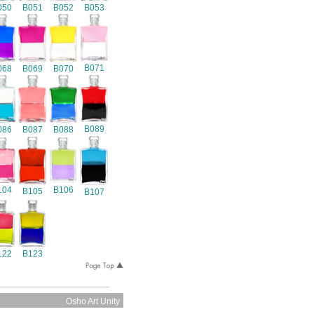
050
B051
B052
B053
B071
068
B069
B070
B089
086
B087
B088
104
B106
B105
B107
122
B123
Osho Art Unity