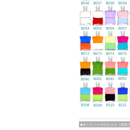
B036
B037
B038
B039
B054
B055
B056
B057
B072
B073
B074
B075
B093
B091
B092
B090
B108
B110
B111
B109
■オーラソーマのＯＡＵ（和尚