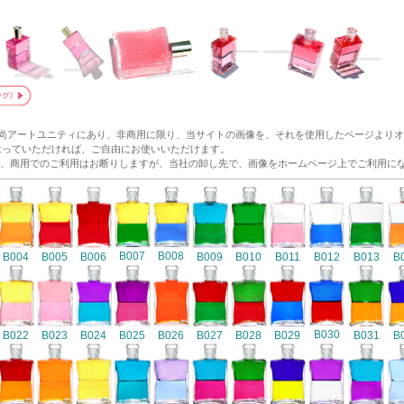
和尚アートユニティにあり、非商用に限り、当サイトの画像を、それを使用したページより
p/ にリンクをはっていただければ、ご自由にお使いいただけます。
、商用でのご利用はお断りしますが、当社の卸し先で、画像をホームページ上でご利用に
B007
B008
B004
B005
B006
B009
B010
B011
B012
B013
B
B030
B022
B023
B024
B025
B026
B027
B028
B029
B031
B