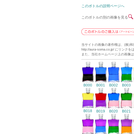
このボトルの説明ページへ
このボトルの別の画像を見る
当サイトの画像の著作権は、(株)
http://aura-soma.co.j
また、当社ホームページ上の画像は
B000
B001
B002
B003
B018
B019
B020
B021