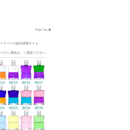
オーラソーマ総合情報サイト
なりたい場合は、ご相談ください。
014
B015
B016
B017
032
B033
B034
B035