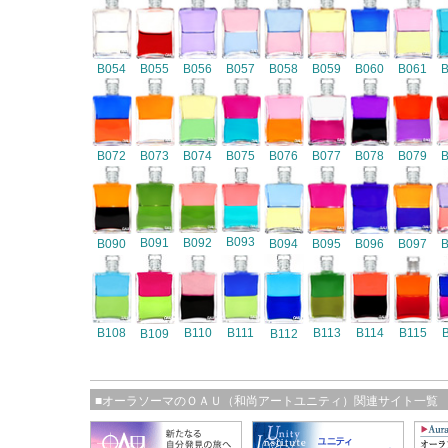
B054
B055
B056
B057
B058
B059
B060
B061
B072
B073
B074
B075
B076
B077
B078
B079
B093
B091
B092
B090
B094
B095
B096
B097
B108
B110
B111
B113
B114
B115
B109
B112
■オーラソーマのＯＡＵ（和尚アートユニティ）関連サイト一覧