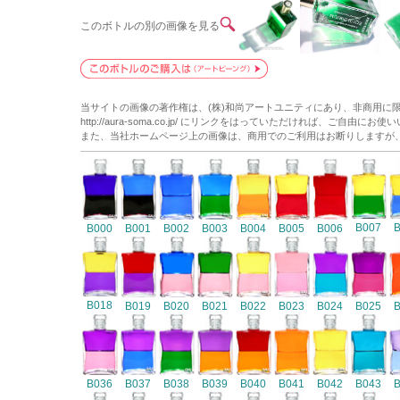
このボトルの別の画像を見る
当サイトの画像の著作権は、(株)和尚アートユニティにあり、非商用に
http://aura-soma.co.jp/ にリンクをはっていただければ、ご自由にお
また、当社ホームページ上の画像は、商用でのご利用はお断りしますが
B007
B000
B001
B002
B003
B004
B005
B006
B018
B019
B020
B021
B022
B023
B024
B025
B036
B037
B038
B039
B040
B041
B042
B043