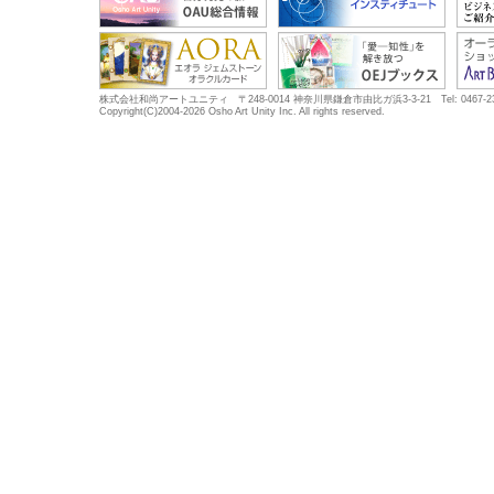
株式会社和尚アートユニティ 〒248-0014 神奈川県鎌倉市由比ガ浜3-3-21 Tel: 0467-23-5683
Copyright(C)2004-2026 Osho Art Unity Inc. All rights reserved.