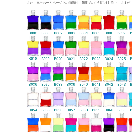
また、当社ホームページ上の画像は、商用でのご利用はお断りしますが
B007
B000
B001
B002
B003
B004
B005
B006
B018
B019
B020
B021
B022
B023
B024
B025
B036
B037
B038
B039
B040
B041
B042
B043
B054
B055
B056
B057
B058
B059
B060
B061