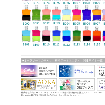
B072
B073
B074
B075
B076
B077
B078
B079
B093
B091
B092
B090
B094
B095
B096
B097
B108
B110
B111
B113
B114
B115
B109
B112
■オーラソーマのＯＡＵ（和尚アートユニティ）関連サイト一覧
株式会社和尚アートユニティ 〒248-0014 神奈川県鎌倉市由比ガ浜3-3-21 Tel: 0467-23-5683
Copyright(C)2004-2026 Osho Art Unity Inc. All rights reserved.