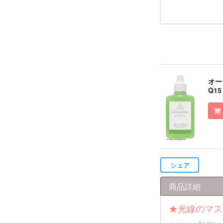
オー
Q1
シェア
商品詳細
★光線のマス