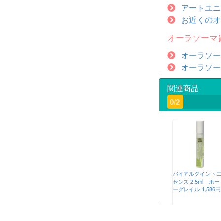
アートユニ
お近くのオ
オーラソーマ
オーラソー
オーラソー
関連商品
0/2
バイアルクイント
センス 2.5ml ホー
ーグレイル
1,586円