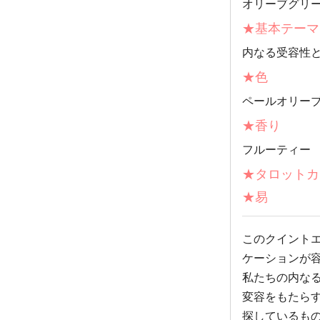
オリーブグリ
★基本テーマ
内なる受容性
★色
ペールオリー
★香り
フルーティー
★タロットカ
★易
このクイント
ケーションが
私たちの内な
変容をもたら
探しているも