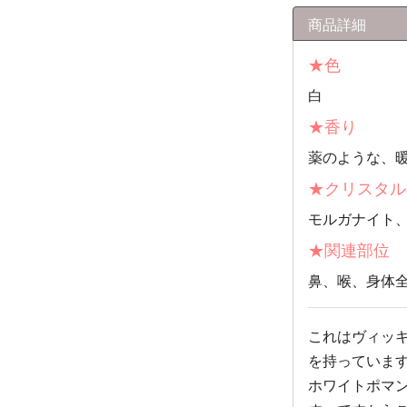
商品詳細
★色
白
★香り
薬のような、
★クリスタル
モルガナイト
★関連部位
鼻、喉、身体
これはヴィッ
を持っていま
ホワイトポマ