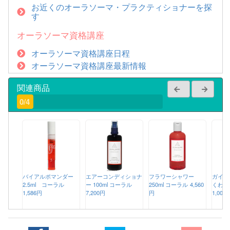
お近くのオーラソーマ・プラクティショナーを探
す
オーラソーマ資格講座
オーラソーマ資格講座日程
オーラソーマ資格講座最新情報
関連商品
0/4
バイアルポマンダー
エアーコンディショナ
フラワーシャワー
ガイド
2.5ml コーラル
ー 100ml コーラル
250ml コーラル
4,560
くわか
1,586円
7,200円
円
1,000