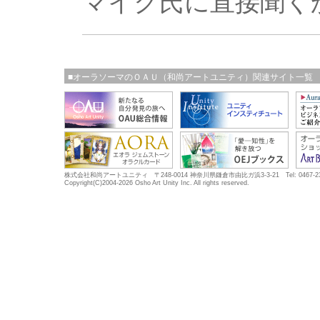
マイク氏に直接聞く
■オーラソーマのＯＡＵ（和尚アートユニティ）関連サイト一覧
株式会社和尚アートユニティ 〒248-0014 神奈川県鎌倉市由比ガ浜3-3-21 Tel: 0467-23-5683
Copyright(C)2004-2026 Osho Art Unity Inc. All rights reserved.