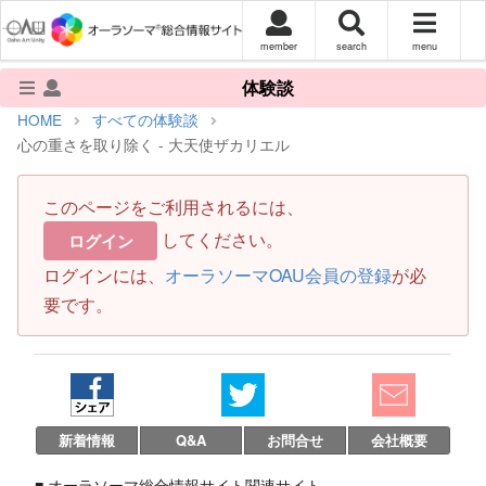
member
search
menu
体験談
HOME
すべての体験談
心の重さを取り除く - 大天使ザカリエル
このページをご利用されるには、
してください。
ログイン
ログインには、
オーラソーマOAU会員の登録
が必
要です。
新着情報
Q&A
お問合せ
会社概要
■ オーラソーマ総合情報サイト関連サイト