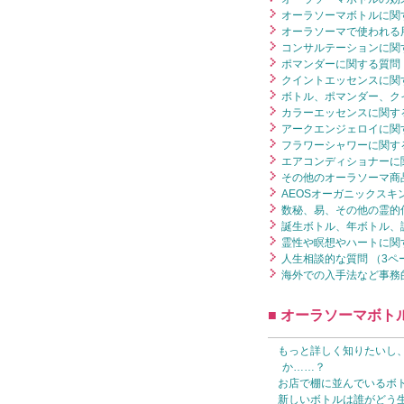
オーラソーマボトルに関す
オーラソーマで使われる用
コンサルテーションに関す
ポマンダーに関する質問 
クイントエッセンスに関す
ボトル、ポマンダー、ク
カラーエッセンスに関する
アークエンジェロイに関す
フラワーシャワーに関する
エアコンディショナーに関
その他のオーラソーマ商品
AEOSオーガニックスキ
数秘、易、その他の霊的
誕生ボトル、年ボトル、
霊性や瞑想やハートに関す
人生相談的な質問 （3ペ
海外での入手法など事務的
■ オーラソーマボト
もっと詳しく知りたいし
か……？
お店で棚に並んでいるボ
新しいボトルは誰がどう