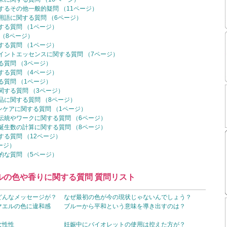
るその他一般的疑問 （11ページ）
語に関する質問 （6ページ）
る質問 （1ページ）
（8ページ）
る質問 （1ページ）
イントエッセンスに関する質問 （7ページ）
質問 （3ページ）
る質問 （4ページ）
質問 （1ページ）
する質問 （3ページ）
に関する質問 （8ページ）
ンケアに関する質問 （1ページ）
伝統やワークに関する質問 （6ページ）
誕生数の計算に関する質問 （8ページ）
る質問 （12ページ）
ージ）
な質問 （5ページ）
ルの色や香りに関する質問 質問リスト
どんなメッセージが？
なぜ最初の色が今の現状じゃないんでしょう？
マエルの色に違和感
ブルーから平和という意味を導き出すのは？
女性性
妊娠中にバイオレットの使用は控えた方が？