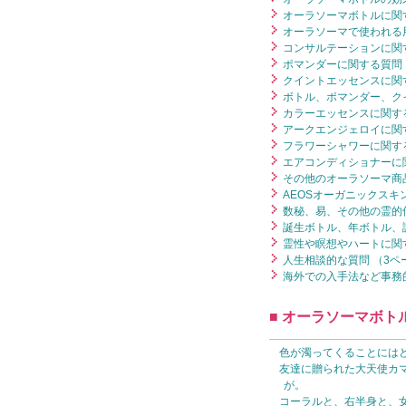
オーラソーマボトルに関す
オーラソーマで使われる用
コンサルテーションに関す
ポマンダーに関する質問 
クイントエッセンスに関す
ボトル、ポマンダー、ク
カラーエッセンスに関する
アークエンジェロイに関す
フラワーシャワーに関する
エアコンディショナーに関
その他のオーラソーマ商品
AEOSオーガニックスキ
数秘、易、その他の霊的
誕生ボトル、年ボトル、
霊性や瞑想やハートに関す
人生相談的な質問 （3ペ
海外での入手法など事務的
■ オーラソーマボト
色が濁ってくることには
友達に贈られた大天使カ
が。
コーラルと、右半身と、