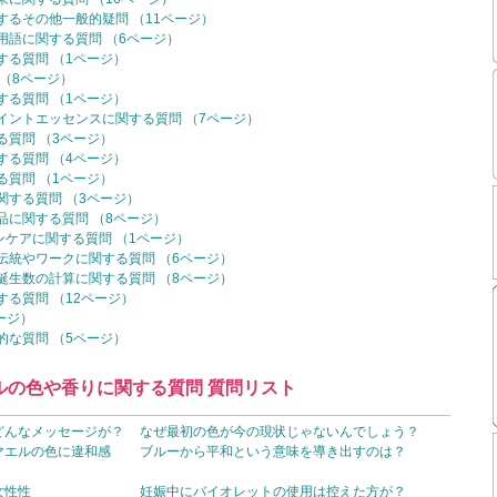
るその他一般的疑問 （11ページ）
語に関する質問 （6ページ）
る質問 （1ページ）
（8ページ）
る質問 （1ページ）
イントエッセンスに関する質問 （7ページ）
質問 （3ページ）
る質問 （4ページ）
質問 （1ページ）
する質問 （3ページ）
に関する質問 （8ページ）
ンケアに関する質問 （1ページ）
伝統やワークに関する質問 （6ページ）
誕生数の計算に関する質問 （8ページ）
る質問 （12ページ）
ージ）
な質問 （5ページ）
ルの色や香りに関する質問 質問リスト
どんなメッセージが？
なぜ最初の色が今の現状じゃないんでしょう？
マエルの色に違和感
ブルーから平和という意味を導き出すのは？
女性性
妊娠中にバイオレットの使用は控えた方が？