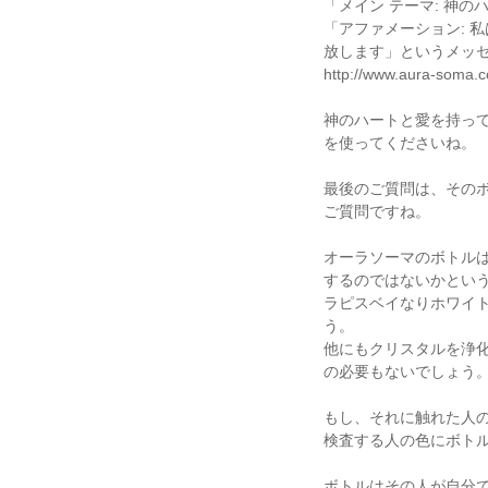
「メイン テーマ: 神の
「アファメーション: 
放します」というメッ
http://www.aura-soma.c
神のハートと愛を持っ
を使ってくださいね。
最後のご質問は、その
ご質問ですね。
オーラソーマのボトル
するのではないかとい
ラピスベイなりホワイ
う。
他にもクリスタルを浄
の必要もないでしょう
もし、それに触れた人
検査する人の色にボト
ボトルはその人が自分