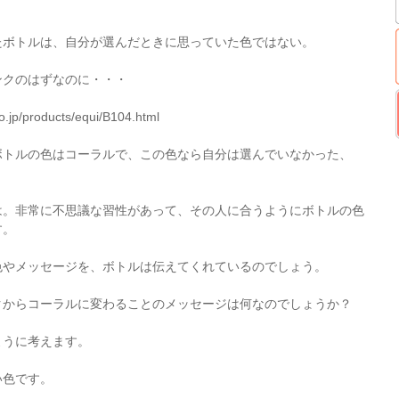
たボトルは、自分が選んだときに思っていた色ではない。
ンクのはずなのに・・・
o.jp/products/equi/B104.html
ボトルの色はコーラルで、この色なら自分は選んでいなかった、
は。非常に不思議な習性があって、その人に合うようにボトルの色
す。
色やメッセージを、ボトルは伝えてくれているのでしょう。
クからコーラルに変わることのメッセージは何なのでしょうか？
ように考えます。
い色です。