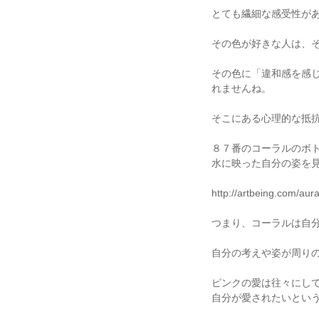
とても繊細な感受性が
その色が好きな人は、
その色に「違和感を感
れませんね。
そこにある心理的な抵
８７番のコーラルのボ
水に映った自分の姿を
http://artbeing.com/aur
つまり、コーラルは自
自分の考えや姿が周り
ピンクの愛は往々にし
自分が愛されたいとい