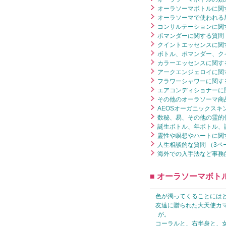
オーラソーマボトルに関す
オーラソーマで使われる用
コンサルテーションに関す
ポマンダーに関する質問 
クイントエッセンスに関す
ボトル、ポマンダー、ク
カラーエッセンスに関する
アークエンジェロイに関す
フラワーシャワーに関する
エアコンディショナーに関
その他のオーラソーマ商品
AEOSオーガニックスキ
数秘、易、その他の霊的
誕生ボトル、年ボトル、
霊性や瞑想やハートに関す
人生相談的な質問 （3ペ
海外での入手法など事務的
■ オーラソーマボト
色が濁ってくることには
友達に贈られた大天使カ
が。
コーラルと、右半身と、