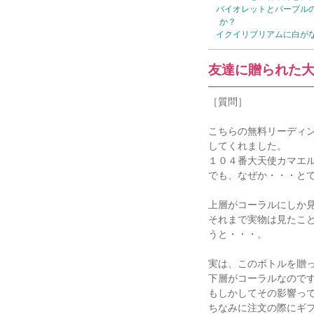
バイオレットとパープル
か？
イクイリブリアムに白が
友達に贈られた
━━━━━━━━━━
［質問］
こちらの無料リーディ
してくれました。
１０４番大天使カマエ
でも、なぜか・・・と
上層がコーラルにしか
それまで実物は見たこ
うと・・・。
実は、このボトルを贈
下層がコーラルなので
もしかしてその影響っ
ちなみに注文の際にギ