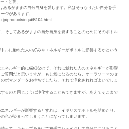
ハートと愛」
私はあるがままの自分自身を愛します。私はそうなりたい自分を手
セージがあります。
o.jp/products/equi/B104.html
て、そしてあるがままの自分自身を愛することのためにそのボトル
ボトルに触れた人の好みやエネルギーがボトルに影響するかという
はエネルギー的に繊細なので、それに触れた人のエネルギーが影響
うご質問だと思いますが、もし気になるのなら、オーラソーマのセ
トのポマンダーをお持ちでしたら、それで浄化されればよいでしょ
化するのと同じように浄化することもできますが、あえてそこまで
。
のエネルギーが影響するとすれば、イギリスでボトルを詰めたり、
ルの色が染まってしまうことになってしまいます。
で持って、キャップをあけて左手でシェイクして自分につけること