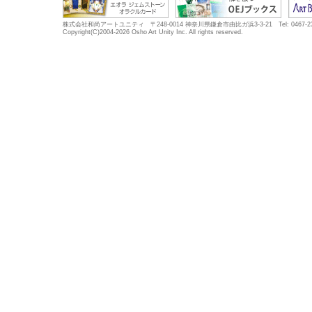
株式会社和尚アートユニティ 〒248-0014 神奈川県鎌倉市由比ガ浜3-3-21 Tel: 0467-23-5683
Copyright(C)2004-2026 Osho Art Unity Inc. All rights reserved.