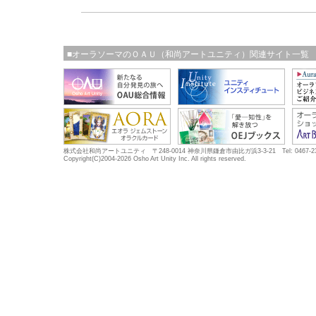
■オーラソーマのＯＡＵ（和尚アートユニティ）関連サイト一覧
株式会社和尚アートユニティ 〒248-0014 神奈川県鎌倉市由比ガ浜3-3-21 Tel: 0467-23-5683
Copyright(C)2004-2026 Osho Art Unity Inc. All rights reserved.