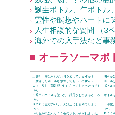
誕生ボトル、年ボトル、
霊性や瞑想やハートに関
人生相談的な質問 （3
海外での入手法など事務
■ オーラソーマボ
上層と下層はそれぞれ何を表していますか？
明らか
一度開けたボトルを放置してもいいですか？
ボトル
スッキリして満足感だけになってしまったのです
ボトル
が。
１番目のボトルを塗ったら課題がおさまるどころ
オイル
か。
Ｂ２６は左右のバランス矯正にも有効でしょう
「浄化
か？
か？
不衛生が気になり２５番のボトルを塗れません。
Ｂ５６