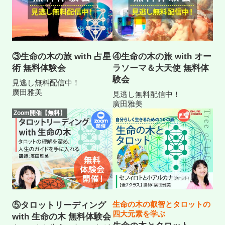
③生命の木の旅 with 占星
④生命の木の旅 with オー
術 無料体験会
ラソーマ＆大天使 無料体
験会
見逃し無料配信中！
廣田雅美
見逃し無料配信中！
廣田雅美
Zoom開催【無料】
生命の木の叡智とタロットの
⑤タロットリーディング
四大元素を学ぶ
with 生命の木 無料体験会