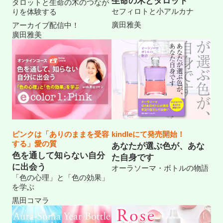
生命の木とタロット
タロットと生命の木のつなが
セフィロトと小アルカナ
りを体験する
廣田雅美
アーカイブ配信中！
廣田雅美
ピンクは「ありのままを受容
kindleにて発売開始！
する」愛の質
あなたが選ぶ色が、あな
色を通して知らない自分
た自身です
に出会う
オーラソーマ・ボトルの物語
「色の心理」と「色の効果」
を学ぶ
黒田コマラ