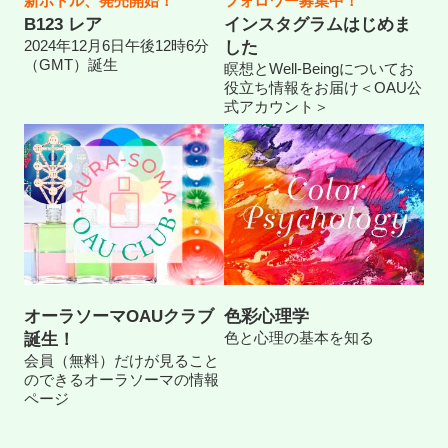
新ボトル、発売開始！
フォロワー募集中！
B123 レア
インスタグラムはじめま
2024年12月6日午後12時6分
した
（GMT）誕生
瞑想とWell-Beingについてお
役立ち情報をお届け＜OAU公
式アカウント＞
オーラソーマOAUクラブ
色彩心理学
色と心理の基本を知る
誕生！
会員（無料）だけが見ること
のできるオーラソーマの情報
ページ