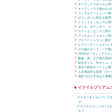
オーラソーマボトルに関す
オーラソーマで使われる用
コンサルテーションに関す
ポマンダーに関する質問 
クイントエッセンスに関す
ボトル、ポマンダー、ク
カラーエッセンスに関する
アークエンジェロイに関す
フラワーシャワーに関する
エアコンディショナーに関
その他のオーラソーマ商品
AEOSオーガニックスキ
数秘、易、その他の霊的
誕生ボトル、年ボトル、
霊性や瞑想やハートに関す
人生相談的な質問 （3ペ
海外での入手法など事務的
■ イクイルブリアム
マスターボトルについて
が。
チャイルドセットボトル
か？