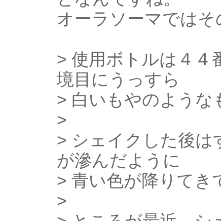
オーラソーマではそ
> 使用ボトルは４
境目にうっすら
> 白いもやのよう
>
> シェイクした後
が滲んだように
> 青い色が降りて
>
> ところが最近、