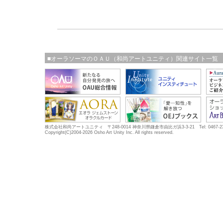
■オーラソーマのＯＡＵ（和尚アートユニティ）関連サイト一覧
株式会社和尚アートユニティ 〒248-0014 神奈川県鎌倉市由比ガ浜3-3-21 Tel: 0467-23-5683
Copyright(C)2004-2026 Osho Art Unity Inc. All rights reserved.