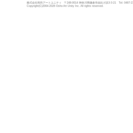
株式会社和尚アートユニティ 〒248-0014 神奈川県鎌倉市由比ガ浜3-3-21 Tel: 0467-23-5683
Copyright(C)2004-2026 Osho Art Unity Inc. All rights reserved.