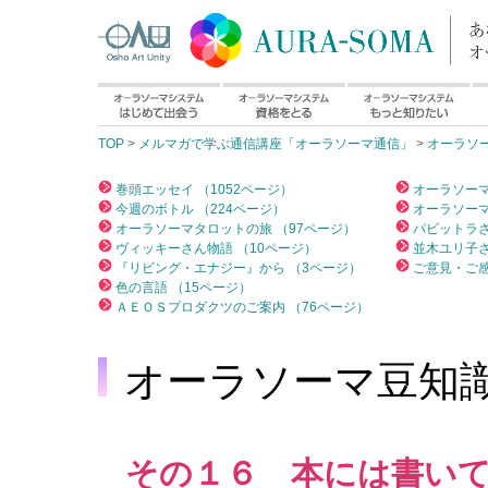
TOP
>
メルマガで学ぶ通信講座「オーラソーマ通信」
>
オーラソ
巻頭エッセイ （1052ページ）
オーラソーマ
今週のボトル （224ページ）
オーラソーマ
オーラソーマタロットの旅 （97ページ）
パビットラさ
ヴィッキーさん物語 （10ページ）
並木ユリ子さ
『リビング・エナジー』から （3ページ）
ご意見・ご感
色の言語 （15ページ）
ＡＥＯＳプロダクツのご案内 （76ページ）
オーラソーマ豆知
その１６ 本には書い