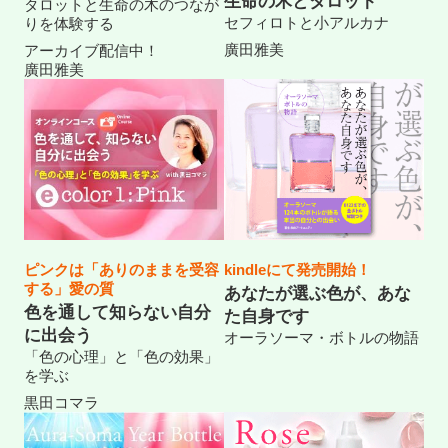
生命の木とタロット
タロットと生命の木のつなが
セフィロトと小アルカナ
りを体験する
廣田雅美
アーカイブ配信中！
廣田雅美
ピンクは「ありのままを受容
kindleにて発売開始！
する」愛の質
あなたが選ぶ色が、あな
色を通して知らない自分
た自身です
に出会う
オーラソーマ・ボトルの物語
「色の心理」と「色の効果」
を学ぶ
黒田コマラ