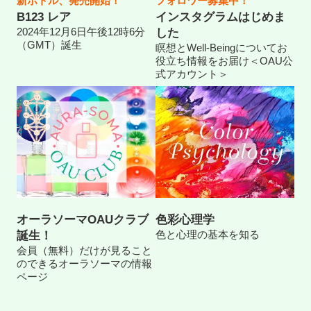
新ボトル、発売開始！
フォロワー募集中！
B123 レア
インスタグラムはじめま
2024年12月6日午後12時6分
した
（GMT）誕生
瞑想とWell-Beingについてお
役立ち情報をお届け＜OAU公
式アカウント＞
オーラソーマOAUクラブ
色彩心理学
色と心理の基本を知る
誕生！
会員（無料）だけが見ること
のできるオーラソーマの情報
ページ