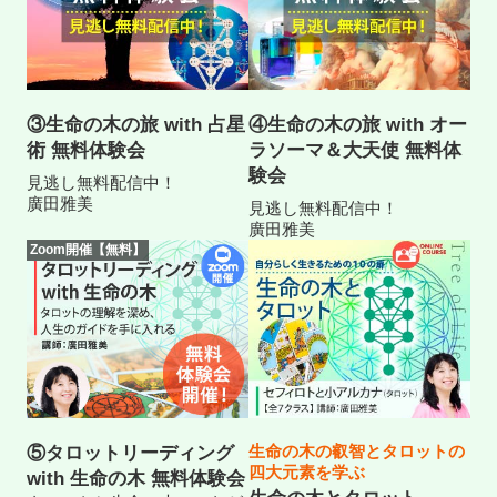
③生命の木の旅 with 占星
④生命の木の旅 with オー
術 無料体験会
ラソーマ＆大天使 無料体
験会
見逃し無料配信中！
廣田雅美
見逃し無料配信中！
廣田雅美
Zoom開催【無料】
生命の木の叡智とタロットの
⑤タロットリーディング
四大元素を学ぶ
with 生命の木 無料体験会