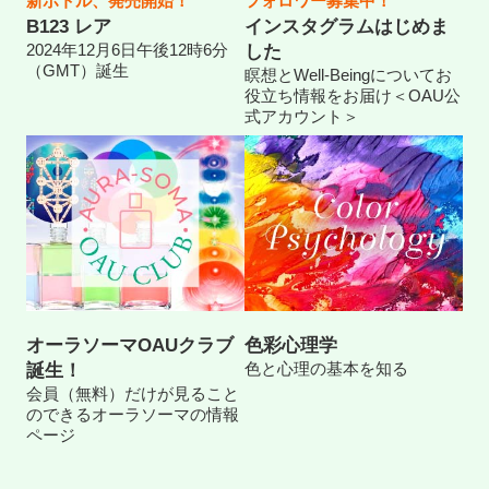
新ボトル、発売開始！
フォロワー募集中！
B123 レア
インスタグラムはじめま
2024年12月6日午後12時6分
した
（GMT）誕生
瞑想とWell-Beingについてお
役立ち情報をお届け＜OAU公
式アカウント＞
オーラソーマOAUクラブ
色彩心理学
色と心理の基本を知る
誕生！
会員（無料）だけが見ること
のできるオーラソーマの情報
ページ