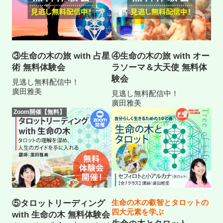
③生命の木の旅 with 占星
④生命の木の旅 with オー
術 無料体験会
ラソーマ＆大天使 無料体
験会
見逃し無料配信中！
廣田雅美
見逃し無料配信中！
廣田雅美
Zoom開催【無料】
生命の木の叡智とタロットの
⑤タロットリーディング
四大元素を学ぶ
with 生命の木 無料体験会