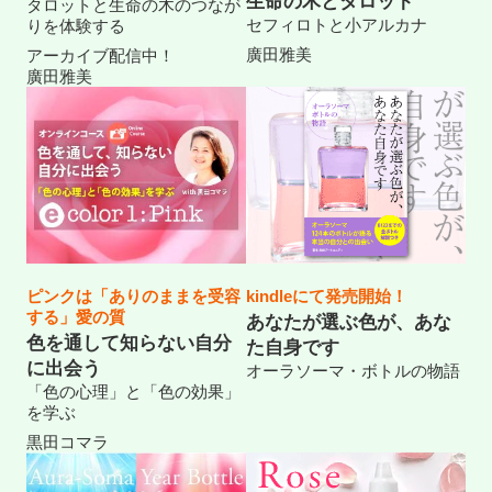
生命の木とタロット
タロットと生命の木のつなが
セフィロトと小アルカナ
りを体験する
廣田雅美
アーカイブ配信中！
廣田雅美
ピンクは「ありのままを受容
kindleにて発売開始！
する」愛の質
あなたが選ぶ色が、あな
色を通して知らない自分
た自身です
に出会う
オーラソーマ・ボトルの物語
「色の心理」と「色の効果」
を学ぶ
黒田コマラ