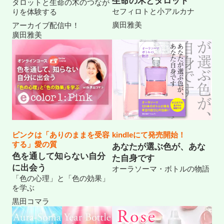
生命の木とタロット
タロットと生命の木のつなが
セフィロトと小アルカナ
りを体験する
廣田雅美
アーカイブ配信中！
廣田雅美
ピンクは「ありのままを受容
kindleにて発売開始！
する」愛の質
あなたが選ぶ色が、あな
色を通して知らない自分
た自身です
に出会う
オーラソーマ・ボトルの物語
「色の心理」と「色の効果」
を学ぶ
黒田コマラ