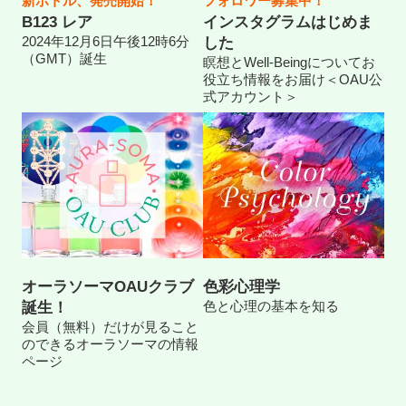
新ボトル、発売開始！
フォロワー募集中！
B123 レア
インスタグラムはじめま
2024年12月6日午後12時6分
した
（GMT）誕生
瞑想とWell-Beingについてお
役立ち情報をお届け＜OAU公
式アカウント＞
オーラソーマOAUクラブ
色彩心理学
色と心理の基本を知る
誕生！
会員（無料）だけが見ること
のできるオーラソーマの情報
ページ