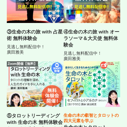
③生命の木の旅 with 占星
④生命の木の旅 with オー
術 無料体験会
ラソーマ＆大天使 無料体
験会
見逃し無料配信中！
廣田雅美
見逃し無料配信中！
廣田雅美
Zoom開催【無料】
生命の木の叡智とタロットの
⑤タロットリーディング
四大元素を学ぶ
with 生命の木 無料体験会