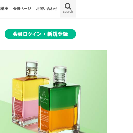
格講座
会員ページ
お問い合わせ
search
に気づける
簡単診断
状態
惹かれるの
くなる色の意
方｜初心者向
トル3選
センスの違い
た変化｜体験
うこと？
の自分を知る
”
の本当の気持
トプログラム
7つのチャク
格と今の状態
香り”の習慣
が癒す光のセ
0色”
原因
とは？
オーラソーマ体験談
よくあるご質問
体験談の投稿／更新
会員情報の更新
パスワードの更新
会員規約
体験談の利用規約
ログアウト
退会
B000 スピリチュアルレスキューの意味
B001 フィジカルレスキューの意味
B002 ピースボトルの意味
B003 ハートボトルの意味
B004 サンライトボトルの意味
B005 サンライズ／サンセットの意味
B006 エナジーボトルの意味
B007 ゲッセマネの園の意味
B008 アヌビスの意味
B010 行って木を抱きしめなさいの意味
B011 エッセネボトルⅠの意味
B014 新しい時代の叡智の意味
B018 ターニングタイドの意味
B019 物質界に生きるの意味
B020 スターチャイルドの意味
B022 再生者のボトル／目覚めの意味
B023 愛と光の意味
B026 エーテルレスキューの意味
B031 ファウンテン（泉）の意味
B033 ドルフィン／目的をもった平和の
B034 ヴィーナスの誕生の意味
B035 愛ある親切の意味
B036 チャリティの意味
B037 地上に降りた守護天使の意味
B044 守護天使の意味
B045 ブレス オブ ラブの意味
B045 ブレス オブ ラブの意味
B050 エルモリヤの意味
B051 クツミの意味の意味
B052 レディ ナダの意味
B054 セラピスベイの意味
B055 キリストの意味
B056 サンジェルマンの意味
B057 パラスアテナとアイオロスの意味
B058 オリオンとアンジェリカの意味
B061 サナト クマラ＆レディ ヴィーナ
B062 マハコハンの意味
B063 ジュワルクールとヒラリオンの意
B066 女優（ビクトリア・ボトル）の意
B067 天からの愛の意味
B071 蓮の花の中の宝石の意味
B072 道化師、パリアッチの意味
B073 チャン ツーの意味
B074 「勝利」の意味
B075 流れとともに行くの意味
B076 信頼の意味
B077 カップの意味
B078 クラウンレスキューの意味
B080 アルテミスの意味
B087 愛の叡智の意味
B089 エナジーレスキューの意味
B090 ウィズダムレスキューの意味
B095 大天使ガブリエルの意味
B096 大天使ラファエルの意味
B097 大天使ウリエルの意味
B099 大天使ザドキエル／コズミックラ
B101 大天使ヨフィエルの意味
B109 大天使ザカリエルの意味
B113 大天使カシエルの意味
B115 大天使ケミエル＆アリエルの意味
B116 女王マブの意味
B120 ペルセポネの意味
オーラソーマ ポマンダーとは？
P01 オリジナルホワイトポマンダーの
P03 ディープレッドポマンダーの意味
P04 レッドポマンダーの意味
P06 オレンジポマンダーの意味
P07 ゴールドポマンダーの意味
P08 イエローポマンダーの意味
P10 エメラルドグリーンポマンダーの
P11 ターコイズポマンダーの意味
P14 バイオレットポマンダーの意味
クイントエッセンスとは？
Q01 クイントエッセンス エルモリヤの
Q02 クイントエッセンス クツミの意味
Q03 クイントエッセンス レディナダの
Q04 クイントエッセンス ヒラリオンの
Q05 クイントエッセンス セラピスベイ
Q06 クイントエッセンス キリストの意
Q07 クイントエッセンス セイントジャ
Q10 クイントエッセンス レディ ポルシ
意味
ス クマラの意味
味
味
ビットの意味
意味
意味
意味
意味
意味
の意味
味
ーメインの意味
ャの意味