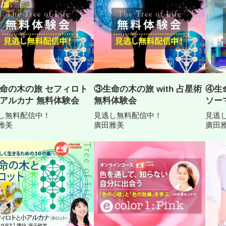
命の木の旅 セフィロト
③生命の木の旅 with 占星術
④生命
アルカナ 無料体験会
無料体験会
ソー
し無料配信中！
見逃し無料配信中！
見逃
雅美
廣田雅美
廣田