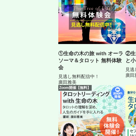
①生命の木の旅 with オーラ
②生
ソーマ＆タロット 無料体験
と小
会
見逃
廣田
見逃し無料配信中！
廣田雅美
Zoom開催【無料】