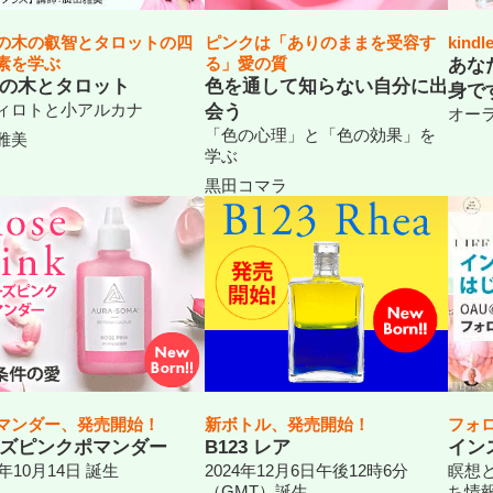
の木の叡智とタロットの四
ピンクは「ありのままを受容す
kin
素を学ぶ
る」愛の質
あな
の木とタロット
色を通して知らない自分に出
身で
ィロトと小アルカナ
会う
オー
「色の心理」と「色の効果」を
雅美
学ぶ
黒田コマラ
マンダー、発売開始！
新ボトル、発売開始！
フォ
ズピンクポマンダー
B123 レア
イン
3年10月14日 誕生
2024年12月6日午後12時6分
瞑想と
（GMT）誕生
ち情