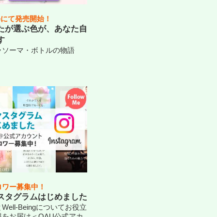
dleにて発売開始！
たが選ぶ色が、あなた自
す
ラソーマ・ボトルの物語
ロワー募集中！
スタグラムはじめました
Well-Beingについてお役立
報をお届け＜OAU公式アカ