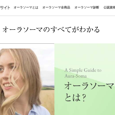
オーラソーマとは
オーラソーマ全商品
オーラソーマ診断
公認資
オーラソーマとは
オーラソーマの世界
色が明かすあなたの今
感じる自分を取り戻す
心と感情を整える
オーラソーマの哲学
パーフェクトガイド
クイックガイド
オーラソーマの学びを楽しむ
色彩心理学
ボトル一覧
ポマンダー
クイントエッセンス
全商品お買い物
カラーボトル診断
タロット
イクイリブリアム
ポマンダー
クイントエッセンス
直感で色を選ぶと今の自分
今のあなたに必要な色は？
色を選ぶだけでわかる心理
疲れたとき、なぜこの色に
不安なときに選ぶ色とは？
人間関係に悩むとき選びた
オーラソーマボトルの選び
はじめての方｜おすすめボ
ポマンダーとクイントエッ
オーラソーマを使って感じ
「自分を知る」ってどうい
“考えない自己理解”で本当
無料でできる“自分探し診断
惹かれる色が教えるあなた
色で心を読む色彩心理テス
チャクラの意味と色一覧｜
オーラの色の意味一覧｜性
香りで癒される方法｜“色と
クリスタルの意味と選び方
カラーセラピーとは？｜色
色の意味一覧｜心を整える1
やりたいことがわからない
疲れている時に惹かれる色
か？
味
け
とは？
談まとめ
ち
とは
ラ
ラピー