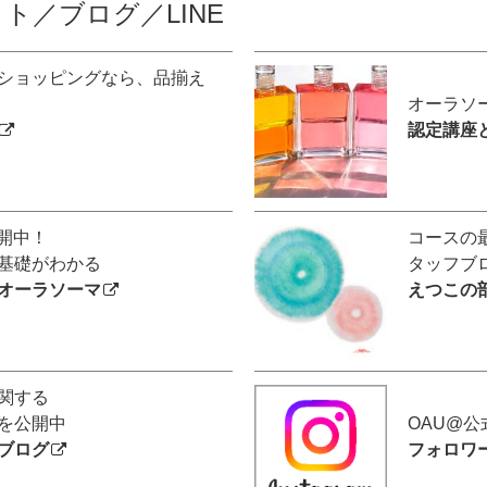
ト／ブログ／LINE
ショッピングなら、品揃え
オーラソ
認定講座
公開中！
コースの
基礎がわかる
タッフブ
オーラソーマ
えつこの
関する
を公開中
OAU@
ブログ
フォロワ