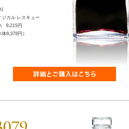
01
ィジカル レスキュー
m 9,215円
体8,378円）