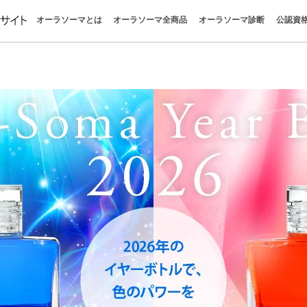
オーラソーマとは
オーラソーマ全商品
オーラソーマ診断
公認資
オーラソーマとは
オーラソーマの世界
色が明かすあなたの今
感じる自分を取り戻す
心と感情を整える
オーラソーマの哲学
パーフェクトガイド
クイックガイド
オーラソーマの学びを楽しむ
色彩心理学
ボトル一覧
ポマンダー
クイントエッセンス
全商品お買い物
カラーボトル診断
タロット
イクイリブリアム
ポマンダー
クイントエッセンス
直感で色を選ぶと今の自分
今のあなたに必要な色は？
色を選ぶだけでわかる心理
疲れたとき、なぜこの色に
不安なときに選ぶ色とは？
人間関係に悩むとき選びた
オーラソーマボトルの選び
はじめての方｜おすすめボ
ポマンダーとクイントエッ
オーラソーマを使って感じ
「自分を知る」ってどうい
“考えない自己理解”で本当
無料でできる“自分探し診断
惹かれる色が教えるあなた
色で心を読む色彩心理テス
チャクラの意味と色一覧｜
オーラの色の意味一覧｜性
香りで癒される方法｜“色と
クリスタルの意味と選び方
カラーセラピーとは？｜色
色の意味一覧｜心を整える1
やりたいことがわからない
疲れている時に惹かれる色
か？
味
け
とは？
談まとめ
ち
とは
ラ
ラピー