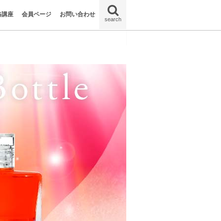
格講座
会員ページ
お問い合わせ
search
に気づける
簡単診断
状態
惹かれるの
くなる色の意
方｜初心者向
トル3選
センスの違い
た変化｜体験
うこと？
の自分を知る
”
の本当の気持
トプログラム
7つのチャク
格と今の状態
香り”の習慣
が癒す光のセ
0色”
原因
とは？
オーラソーマ体験談
よくあるご質問
体験談の投稿／更新
会員情報の更新
パスワードの更新
会員規約
体験談の利用規約
ログアウト
退会
B000 スピリチュアルレスキューの意味
B001 フィジカルレスキューの意味
B002 ピースボトルの意味
B003 ハートボトルの意味
B004 サンライトボトルの意味
B005 サンライズ／サンセットの意味
B006 エナジーボトルの意味
B007 ゲッセマネの園の意味
B008 アヌビスの意味
B010 行って木を抱きしめなさいの意味
B011 エッセネボトルⅠの意味
B014 新しい時代の叡智の意味
B018 ターニングタイドの意味
B019 物質界に生きるの意味
B020 スターチャイルドの意味
B022 再生者のボトル／目覚めの意味
B023 愛と光の意味
B026 エーテルレスキューの意味
B031 ファウンテン（泉）の意味
B033 ドルフィン／目的をもった平和の
B034 ヴィーナスの誕生の意味
B035 愛ある親切の意味
B036 チャリティの意味
B037 地上に降りた守護天使の意味
B044 守護天使の意味
B045 ブレス オブ ラブの意味
B045 ブレス オブ ラブの意味
B050 エルモリヤの意味
B051 クツミの意味の意味
B052 レディ ナダの意味
B054 セラピスベイの意味
B055 キリストの意味
B056 サンジェルマンの意味
B057 パラスアテナとアイオロスの意味
B058 オリオンとアンジェリカの意味
B061 サナト クマラ＆レディ ヴィーナ
B062 マハコハンの意味
B063 ジュワルクールとヒラリオンの意
B066 女優（ビクトリア・ボトル）の意
B067 天からの愛の意味
B071 蓮の花の中の宝石の意味
B072 道化師、パリアッチの意味
B073 チャン ツーの意味
B074 「勝利」の意味
B075 流れとともに行くの意味
B076 信頼の意味
B077 カップの意味
B078 クラウンレスキューの意味
B080 アルテミスの意味
B087 愛の叡智の意味
B089 エナジーレスキューの意味
B090 ウィズダムレスキューの意味
B095 大天使ガブリエルの意味
B096 大天使ラファエルの意味
B097 大天使ウリエルの意味
B099 大天使ザドキエル／コズミックラ
B101 大天使ヨフィエルの意味
B109 大天使ザカリエルの意味
B113 大天使カシエルの意味
B115 大天使ケミエル＆アリエルの意味
B116 女王マブの意味
B120 ペルセポネの意味
オーラソーマ ポマンダーとは？
P01 オリジナルホワイトポマンダーの
P03 ディープレッドポマンダーの意味
P04 レッドポマンダーの意味
P06 オレンジポマンダーの意味
P07 ゴールドポマンダーの意味
P08 イエローポマンダーの意味
P10 エメラルドグリーンポマンダーの
P11 ターコイズポマンダーの意味
P14 バイオレットポマンダーの意味
クイントエッセンスとは？
Q01 クイントエッセンス エルモリヤの
Q02 クイントエッセンス クツミの意味
Q03 クイントエッセンス レディナダの
Q04 クイントエッセンス ヒラリオンの
Q05 クイントエッセンス セラピスベイ
Q06 クイントエッセンス キリストの意
Q07 クイントエッセンス セイントジャ
Q10 クイントエッセンス レディ ポルシ
意味
ス クマラの意味
味
味
ビットの意味
意味
意味
意味
意味
意味
の意味
味
ーメインの意味
ャの意味