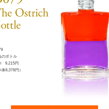
79
鳥のボトル
m 9,215円
体8,378円）