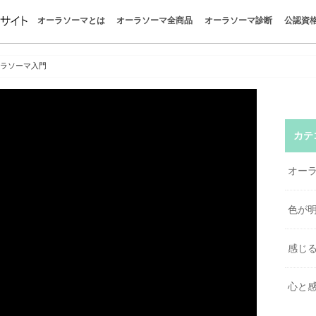
オーラソーマとは
オーラソーマ全商品
オーラソーマ診断
公認資
オーラソーマとは
オーラソーマの世界
色が明かすあなたの今
感じる自分を取り戻す
心と感情を整える
オーラソーマの哲学
パーフェクトガイド
クイックガイド
オーラソーマの学びを楽しむ
色彩心理学
ボトル一覧
ポマンダー
クイントエッセンス
全商品お買い物
カラーボトル診断
タロット
イクイリブリアム
ポマンダー
クイントエッセンス
直感で色を選ぶと今の自分
今のあなたに必要な色は？
色を選ぶだけでわかる心理
疲れたとき、なぜこの色に
不安なときに選ぶ色とは？
人間関係に悩むとき選びた
オーラソーマボトルの選び
はじめての方｜おすすめボ
ポマンダーとクイントエッ
オーラソーマを使って感じ
「自分を知る」ってどうい
“考えない自己理解”で本当
無料でできる“自分探し診断
惹かれる色が教えるあなた
色で心を読む色彩心理テス
チャクラの意味と色一覧｜
オーラの色の意味一覧｜性
香りで癒される方法｜“色と
クリスタルの意味と選び方
カラーセラピーとは？｜色
色の意味一覧｜心を整える1
やりたいことがわからない
疲れている時に惹かれる色
か？
味
け
とは？
談まとめ
ち
とは
ラ
ラピー
ーラソーマ入門
カテ
オー
色が
感じ
心と