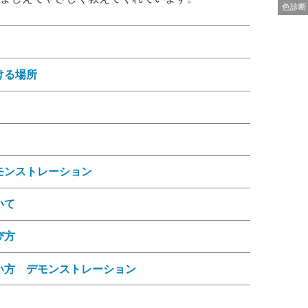
色診断
つける場所
デモンストレーション
いて
び方
使い方 デモンストレーション