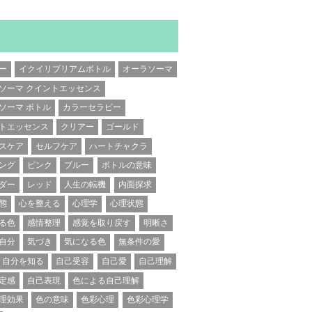
ー
イクイリブリアムボトル
オーラソーマ
ソーマ クイントエッセンス
ソーマ ボトル
カラーセラピー
トエッセンス
クリアー
ゴールド
スケア
セルフケア
ハートチャクラ
ング
ピンク
ブルー
ボトルの意味
ダー
レッド
人生の転機
内面探求
態
心を整える
心理学
心理状態
る色
感情整理
感覚を取り戻す
明晰さ
自分
気づき
気になる色
無条件の愛
自分を知る
自己受容
自己愛
自己理解
定感
自己表現
色による自己理解
理効果
色の意味
色彩心理
色彩心理学