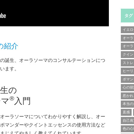
タグ
イエロ
オーラ
マの紹介
オーラ
クイン
の誕生、オーラソーマのコンサルテーションにつ
ストレ
います。
ヒーリ
ポマン
心の状
先生の
惹かれ
®
ーマ
入門
本当の
直感
オーラソーマについてわかりやすく解説し、オー
自己肯
ポマンダーやクイントエッセンスの使用方法など
色の心
まじえてやさしく教えてくれています。