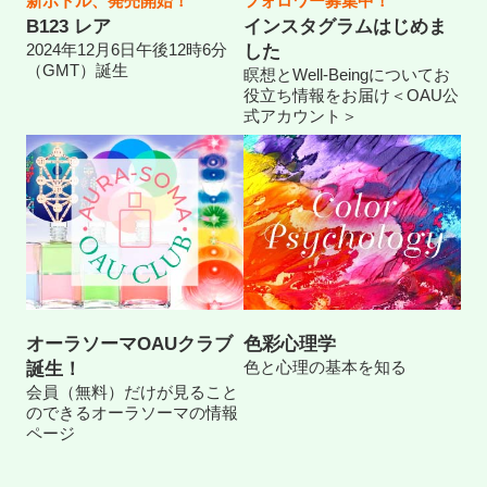
新ボトル、発売開始！
フォロワー募集中！
B123 レア
インスタグラムはじめま
2024年12月6日午後12時6分
した
（GMT）誕生
瞑想とWell-Beingについてお
役立ち情報をお届け＜OAU公
式アカウント＞
オーラソーマOAUクラブ
色彩心理学
色と心理の基本を知る
誕生！
会員（無料）だけが見ること
のできるオーラソーマの情報
ページ