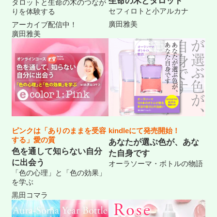
生命の木とタロット
タロットと生命の木のつなが
セフィロトと小アルカナ
りを体験する
廣田雅美
アーカイブ配信中！
廣田雅美
ピンクは「ありのままを受容
kindleにて発売開始！
する」愛の質
あなたが選ぶ色が、あな
色を通して知らない自分
た自身です
に出会う
オーラソーマ・ボトルの物語
「色の心理」と「色の効果」
を学ぶ
黒田コマラ