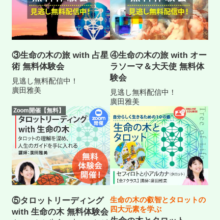
③生命の木の旅 with 占星
④生命の木の旅 with オー
術 無料体験会
ラソーマ＆大天使 無料体
験会
見逃し無料配信中！
廣田雅美
見逃し無料配信中！
廣田雅美
Zoom開催【無料】
生命の木の叡智とタロットの
⑤タロットリーディング
四大元素を学ぶ
with 生命の木 無料体験会