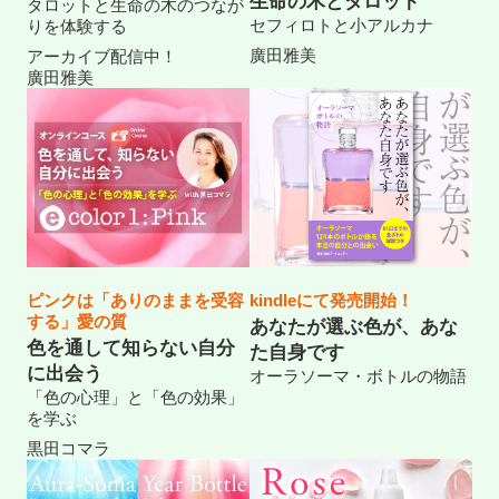
生命の木とタロット
タロットと生命の木のつなが
セフィロトと小アルカナ
りを体験する
廣田雅美
アーカイブ配信中！
廣田雅美
ピンクは「ありのままを受容
kindleにて発売開始！
する」愛の質
あなたが選ぶ色が、あな
色を通して知らない自分
た自身です
に出会う
オーラソーマ・ボトルの物語
「色の心理」と「色の効果」
を学ぶ
黒田コマラ