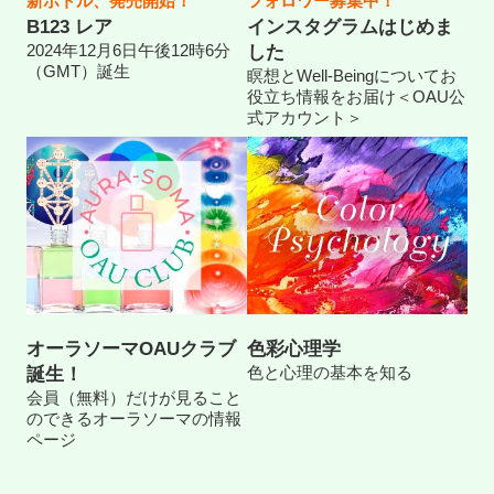
新ボトル、発売開始！
フォロワー募集中！
B123 レア
インスタグラムはじめま
2024年12月6日午後12時6分
した
（GMT）誕生
瞑想とWell-Beingについてお
役立ち情報をお届け＜OAU公
式アカウント＞
オーラソーマOAUクラブ
色彩心理学
色と心理の基本を知る
誕生！
会員（無料）だけが見ること
のできるオーラソーマの情報
ページ