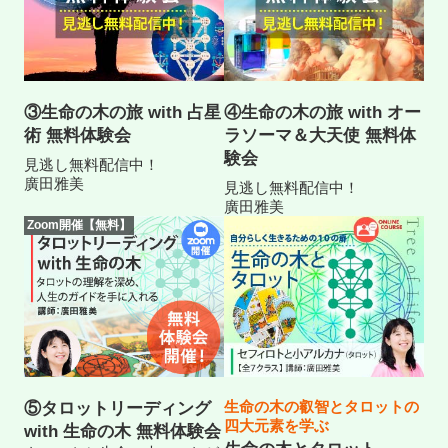
③生命の木の旅 with 占星
④生命の木の旅 with オー
術 無料体験会
ラソーマ＆大天使 無料体
験会
見逃し無料配信中！
廣田雅美
見逃し無料配信中！
廣田雅美
Zoom開催【無料】
生命の木の叡智とタロットの
⑤タロットリーディング
四大元素を学ぶ
with 生命の木 無料体験会